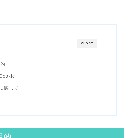
CLOSE
目的
okie
に関して
目的